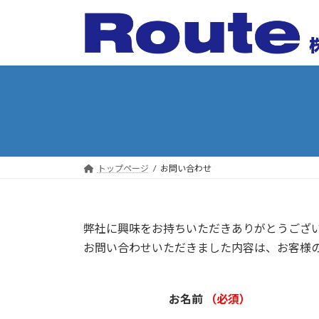
コ
ナ
ン
ビ
テ
ゲ
ン
ー
ツ
シ
へ
ョ
ス
ン
キ
に
ッ
移
プ
動
トップページ
お問い合わせ
弊社に興味をお持ちいただきありがとうござ
お問い合わせいただきました内容は、お客様
お名前
（必須）